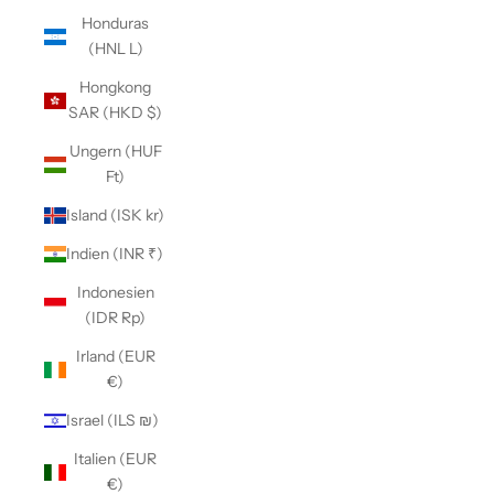
Honduras
(HNL L)
Hongkong
SAR (HKD $)
Ungern (HUF
Ft)
Island (ISK kr)
Indien (INR ₹)
Indonesien
(IDR Rp)
Irland (EUR
€)
Israel (ILS ₪)
Italien (EUR
€)