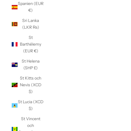
Spanien (EUR
€)
Sri Lanka
(LKR ₨)
St
Barthélemy
(EUR €)
St Helena
(SHP £)
St Kitts och
Nevis (XCD
$)
St Lucia (XCD
$)
St Vincent
och