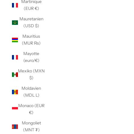
Martinique
(EUR €)
Mauretanien
(USD $)
Mauritius
(MUR ₨)
Mayotte
(euro/€)
Mexiko (MXN
$)
Moldavien
(MDL L)
Monaco (EUR
€)
Mongoliet
(MNT ₮)