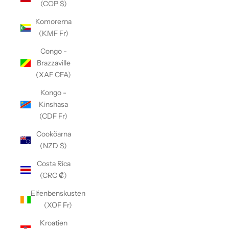
(COP $)
Komorerna
(KMF Fr)
Congo -
Brazzaville
(XAF CFA)
Kongo -
Kinshasa
(CDF Fr)
Cooköarna
(NZD $)
Costa Rica
(CRC ₡)
Elfenbenskusten
(XOF Fr)
Kroatien