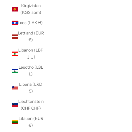
Kirgizistan
(KGS som)
Laos (LAK ₭)
Lettland (EUR
€)
Libanon (LBP
ل.ل)
Lesotho (LSL
L)
Liberia (LRD
$)
Liechtenstein
(CHF CHF)
Litauen (EUR
€)