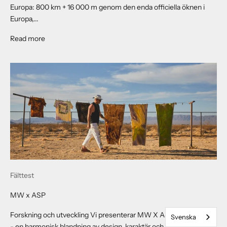
Europa: 800 km + 16 000 m genom den enda officiella öknen i
Europa,...
About Badlands W/ Taylor Phinney
Read more
Fälttest
MW x ASP
Forskning och utveckling Vi presenterar MW X ASP-samarbetet
Svenska
- en harmonisk blandning av design, karaktär och känsla. En helt