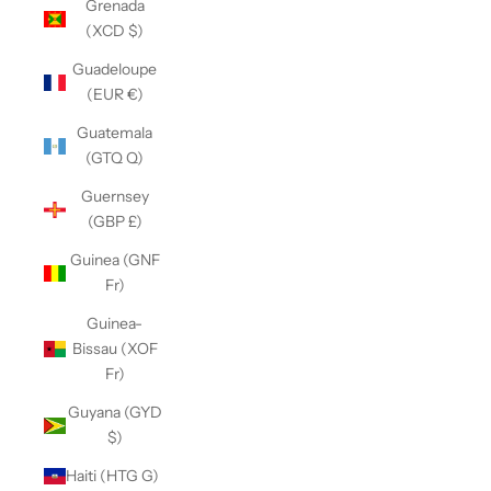
Grenada
(XCD $)
Guadeloupe
(EUR €)
Guatemala
(GTQ Q)
Guernsey
(GBP £)
Guinea (GNF
Fr)
Guinea-
Bissau (XOF
Fr)
Guyana (GYD
$)
Haiti (HTG G)