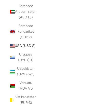
Förenade
Arabemiraten
(AED د.إ)
Förenade
kungariket
(GBP £)
USA (USD $)
Uruguay
(UYU $U)
Uzbekistan
(UZS so'm)
Vanuatu
(VUV Vt)
Vatikanstaten
(EUR €)