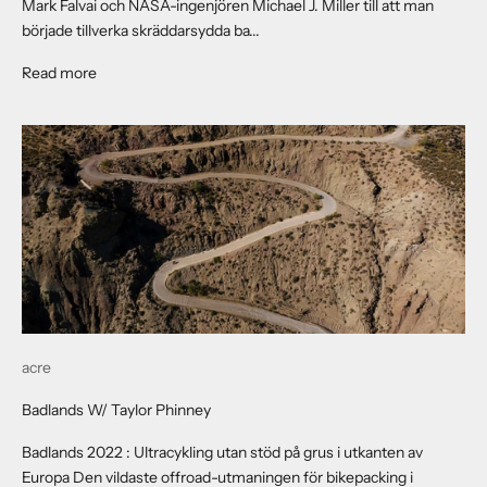
Mark Falvai och NASA-ingenjören Michael J. Miller till att man
började tillverka skräddarsydda ba...
About Research & Design // Backpacks For Off-Planet Ex
Read more
acre
Badlands W/ Taylor Phinney
Badlands 2022 : Ultracykling utan stöd på grus i utkanten av
Europa Den vildaste offroad-utmaningen för bikepacking i