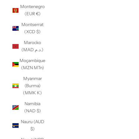
Montenegro
(EUR €)
Montserrat
(XCD $)
Marocko
(MAD د.م.)
Moçambique
(MZN MTn)
Myanmar
(Burma)
(MMK K)
Namibia
(NAD $)
Nauru (AUD
$)