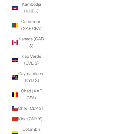
Kambodja
(KHR ៛)
Cameroon
(XAF CFA)
Kanada (CAD
$)
Kap Verde
(CVE $)
Caymanöarna
(KYD $)
Chad (XAF
CFA)
Chile (CLP $)
Kina (CNY ¥)
Colombia