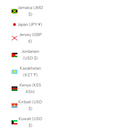
Jamaica (JMD
$)
Japan (JPY ¥)
Jersey (GBP
£)
Jordanien
(USD $)
Kazakhstan
(KZT ₸)
Kenya (KES
KSh)
Kiribati (USD
$)
Kuwait (USD
$)