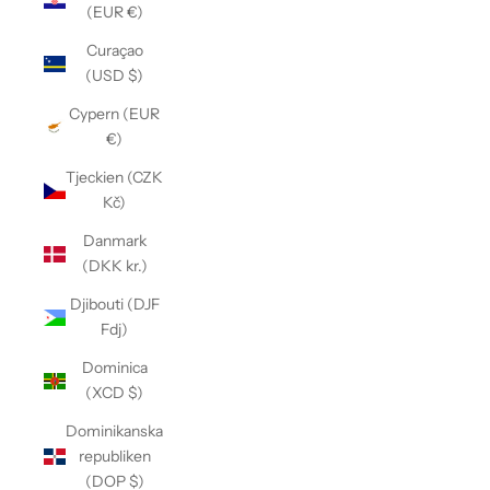
(EUR €)
Curaçao
(USD $)
Cypern (EUR
€)
Tjeckien (CZK
Kč)
Danmark
(DKK kr.)
Djibouti (DJF
Fdj)
Dominica
(XCD $)
Dominikanska
republiken
(DOP $)