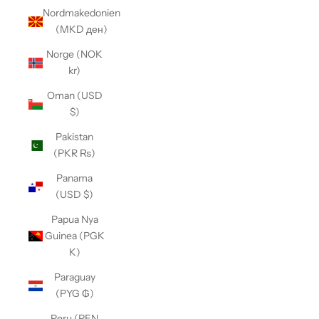
Nordmakedonien
(MKD ден)
Norge (NOK
kr)
Oman (USD
$)
Pakistan
(PKR ₨)
Panama
(USD $)
Papua Nya
Guinea (PGK
K)
Paraguay
(PYG ₲)
Peru (PEN