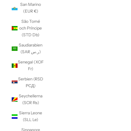
San Marino
(EUR €)
São Tomé
och Príncipe
(STD Db)
Saudiarabien
(SAR ر.س)
Senegal (XOF
Fr)
Serbien (RSD
РСД)
Seychellerna
(SCR ₨)
Sierra Leone
(SLL Le)
Singapore