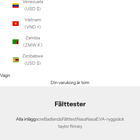
Venezuela
(USD $)
Vietnam
(VND ₫)
Zambia
(ZMW K)
Zimbabwe
(USD $)
Vagn
Din varukorg är tom
Fälttester
Alla inlägg
acre
Badlands
Fälttest
Nasa
NasaEVA-ryggsäck
taylor finney