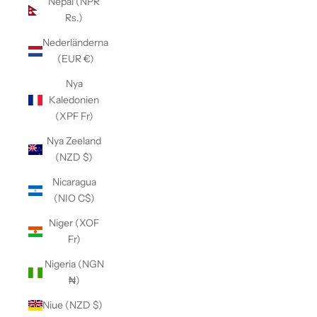
Nepal (NPR
Rs.)
Nederländerna
(EUR €)
Nya
Kaledonien
(XPF Fr)
Nya Zeeland
(NZD $)
Nicaragua
(NIO C$)
Niger (XOF
Fr)
Nigeria (NGN
₦)
Niue (NZD $)