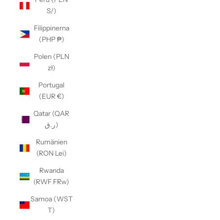
S/)
Filippinerna
(PHP ₱)
Polen (PLN
zł)
Portugal
(EUR €)
Qatar (QAR
ر.ق)
Rumänien
(RON Lei)
Rwanda
(RWF FRw)
Samoa (WST
T)