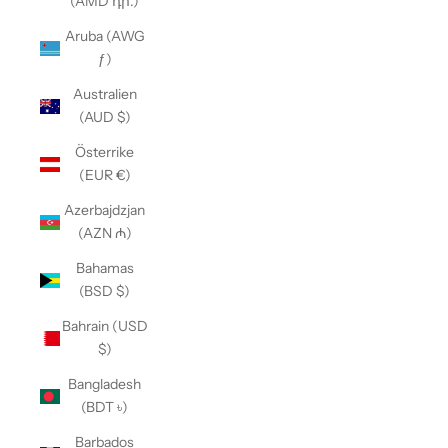
(AMD դր.)
Aruba (AWG
ƒ)
Australien
(AUD $)
Österrike
(EUR €)
Azerbajdzjan
(AZN ₼)
Bahamas
(BSD $)
Bahrain (USD
$)
Bangladesh
(BDT ৳)
Barbados