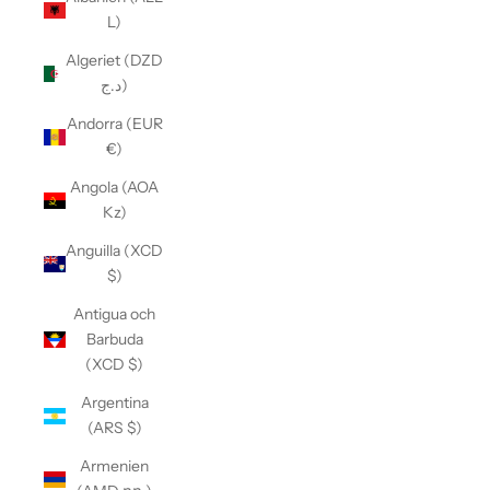
L)
Algeriet (DZD
د.ج)
Andorra (EUR
€)
Angola (AOA
Kz)
Anguilla (XCD
$)
Antigua och
Barbuda
(XCD $)
Argentina
(ARS $)
Armenien