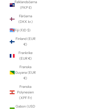
Falklandsöarna
(FKP £)
Färöarna
(DKK kr.)
Fiji (FJD $)
Finland (EUR
€)
Frankrike
(EUR €)
Franska
Guyana (EUR
€)
Franska
Polynesien
(XPF Fr)
Gabon (USD