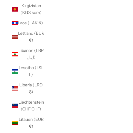
Kirgizistan
(KGS som)
Laos (LAK ₭)
Lettland (EUR
€)
Libanon (LBP
ل.ل)
Lesotho (LSL
L)
Liberia (LRD
$)
Liechtenstein
(CHF CHF)
Litauen (EUR
€)