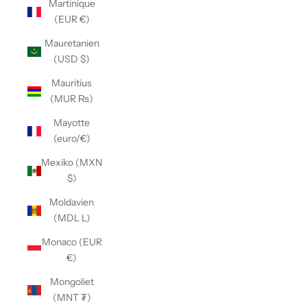
Martinique
(EUR €)
Mauretanien
(USD $)
Mauritius
(MUR ₨)
Mayotte
(euro/€)
Mexiko (MXN
$)
Moldavien
(MDL L)
Monaco (EUR
€)
Mongoliet
(MNT ₮)