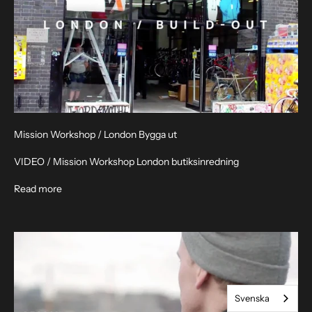
h
e
t
s
b
r
Mission Workshop / London Bygga ut
e
VIDEO / Mission Workshop London butiksinredning
v
About Mission Workshop / London Build Out
Read more
A
n
m
ä
l
d
i
Svenska
g