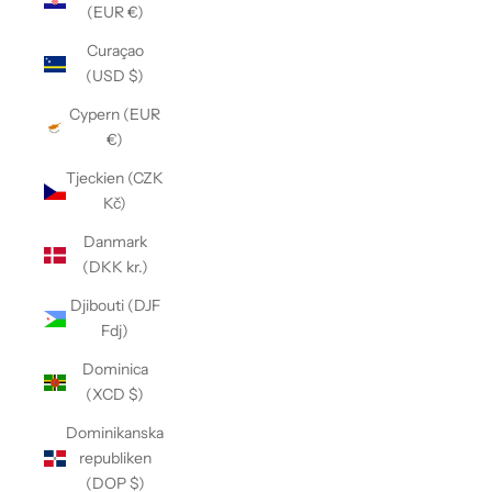
(EUR €)
Curaçao
(USD $)
Cypern (EUR
€)
Tjeckien (CZK
Kč)
Danmark
(DKK kr.)
Djibouti (DJF
Fdj)
Dominica
(XCD $)
Dominikanska
republiken
(DOP $)