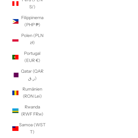
S/)
Filippinerna
(PHP ₱)
Polen (PLN
zł)
Portugal
(EUR €)
Qatar (QAR
ر.ق)
Rumänien
(RON Lei)
Rwanda
(RWF FRw)
Samoa (WST
T)