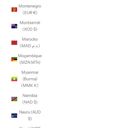
Montenegro
(EUR €)
Montserrat
(XCD $)
Marocko
(MAD د.م.)
Moçambique
(MZN MTn)
Myanmar
(Burma)
(MMK K)
Namibia
(NAD $)
Nauru (AUD
$)