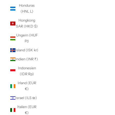
Honduras
(HNL L)
Hongkong
SAR (HKD $)
Ungern (HUF
Ft)
Island (ISK kr)
Indien (INR ₹)
Indonesien
(IDR Rp)
Irland (EUR
€)
Israel (ILS ₪)
Italien (EUR
€)