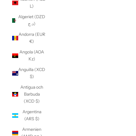
L)
Algeriet (DZD
د.ج)
Andorra (EUR
€)
Angola (AOA
Kz)
Anguilla (XCD
$)
Antigua och
Barbuda
(XCD $)
Argentina
(ARS $)
Armenien