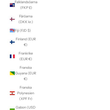
Falklandsöarna
(FKP £)
Färöarna
(DKK kr.)
Fiji (FJD $)
Finland (EUR
€)
Frankrike
(EUR €)
Franska
Guyana (EUR
€)
Franska
Polynesien
(XPF Fr)
Gabon (USD