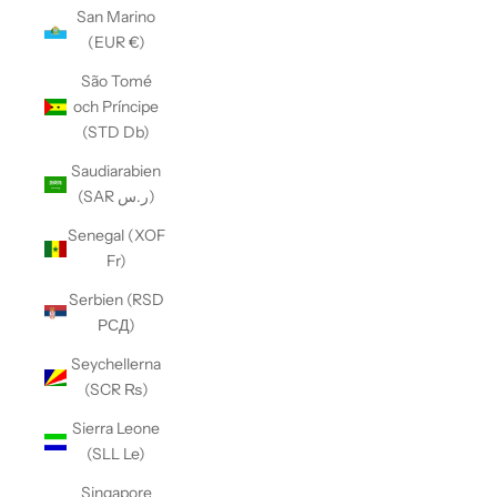
San Marino
(EUR €)
São Tomé
och Príncipe
(STD Db)
Saudiarabien
(SAR ر.س)
Senegal (XOF
Fr)
Serbien (RSD
РСД)
Seychellerna
(SCR ₨)
Sierra Leone
(SLL Le)
Singapore