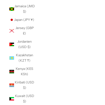
Jamaica (JMD
$)
Japan (JPY ¥)
Jersey (GBP
£)
Jordanien
(USD $)
Kazakhstan
(KZT ₸)
Kenya (KES
KSh)
Kiribati (USD
$)
Kuwait (USD
$)