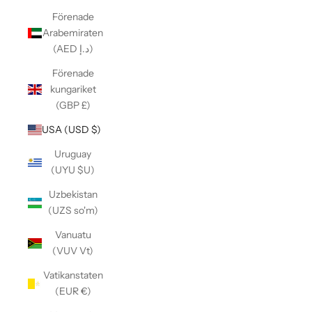
Förenade
Arabemiraten
(AED د.إ)
Förenade
kungariket
(GBP £)
USA (USD $)
Uruguay
(UYU $U)
Uzbekistan
(UZS so'm)
Vanuatu
(VUV Vt)
Vatikanstaten
(EUR €)