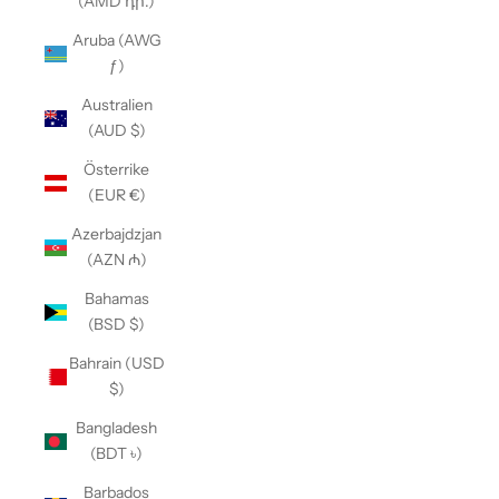
(AMD դր.)
Aruba (AWG
ƒ)
Australien
(AUD $)
Österrike
(EUR €)
Azerbajdzjan
(AZN ₼)
Bahamas
(BSD $)
Bahrain (USD
$)
Bangladesh
(BDT ৳)
Barbados