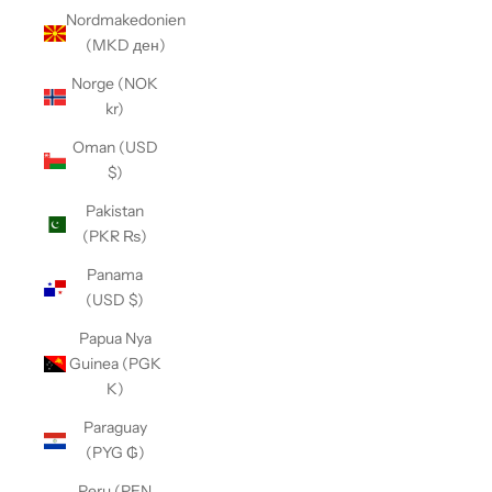
Nordmakedonien
(MKD ден)
Norge (NOK
kr)
Oman (USD
$)
Pakistan
(PKR ₨)
Panama
(USD $)
Papua Nya
Guinea (PGK
K)
Paraguay
(PYG ₲)
Peru (PEN