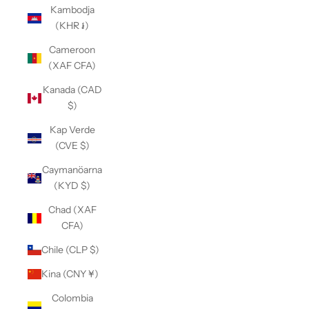
Kambodja
(KHR ៛)
Cameroon
(XAF CFA)
Kanada (CAD
$)
Kap Verde
(CVE $)
Caymanöarna
(KYD $)
Chad (XAF
CFA)
Chile (CLP $)
Kina (CNY ¥)
Colombia