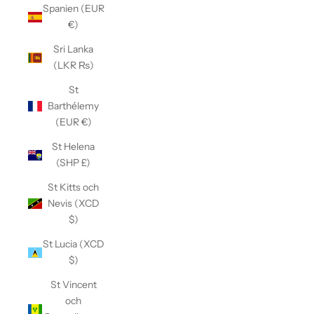
Spanien (EUR
€)
Sri Lanka
(LKR ₨)
St
Barthélemy
(EUR €)
St Helena
(SHP £)
St Kitts och
Nevis (XCD
$)
St Lucia (XCD
$)
St Vincent
och