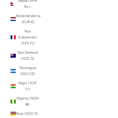
Nepal (NPR
Rs.)
Nederländerna
(EUR €)
Nya
Kaledonien
(XPF Fr)
Nya Zeeland
(NZD $)
Nicaragua
(NIO C$)
Niger (XOF
Fr)
Nigeria (NGN
₦)
Niue (NZD $)