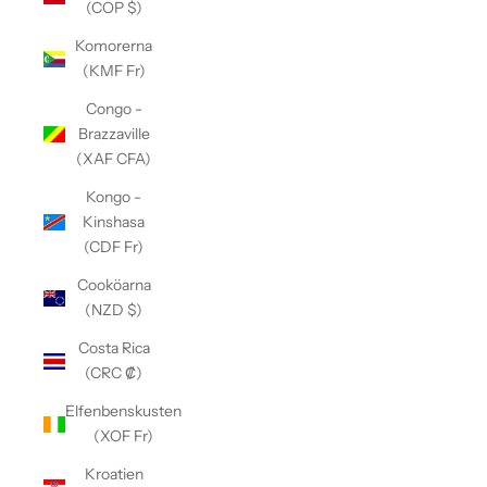
(COP $)
Komorerna
(KMF Fr)
Congo -
Brazzaville
(XAF CFA)
Kongo -
Kinshasa
(CDF Fr)
Cooköarna
(NZD $)
Costa Rica
(CRC ₡)
Elfenbenskusten
(XOF Fr)
Kroatien