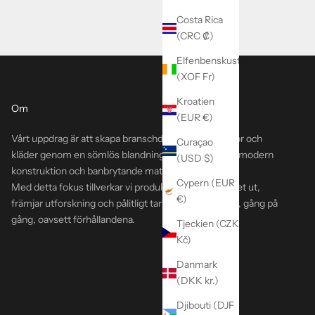
Costa Rica
(CRC ₡)
Elfenbenskusten
(XOF Fr)
Kroatien
Om
(EUR €)
Vårt uppdrag är att skapa branschdefinierande väskor och
Curaçao
kläder genom en sömlös blandning av tidlös design, modern
(USD $)
konstruktion och banbrytande material.
Cypern (EUR
Med detta fokus tillverkar vi produkter som håller livet ut,
€)
främjar utforskning och pålitligt tar dig ut och tillbaka, gång på
gång, oavsett förhållandena.
Tjeckien (CZK
Kč)
Danmark
(DKK kr.)
Djibouti (DJF