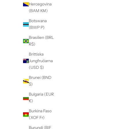
Hercegovina
e
(BAM КМ)
v
Botswana
S
(BWP P)
i
Brasilien (BRL
g
R$)
n
u
Brittiska
p
Jungfruöarna
f
(USD $)
o
Brunei (BND
r
$)
o
u
Bulgaria (EUR
r
€)
e
Burkina Faso
m
(XOF Fr)
a
i
Burundi (BIF