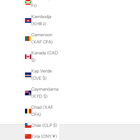
l
Fr)
n
e
Kambodja
w
(KHR ៛)
s
Cameroon
l
(XAF CFA)
e
t
Kanada (CAD
t
$)
e
Kap Verde
r
(CVE $)
t
o
Caymanöarna
h
(KYD $)
e
Chad (XAF
a
CFA)
r
a
Chile (CLP $)
b
Kina (CNY ¥)
o