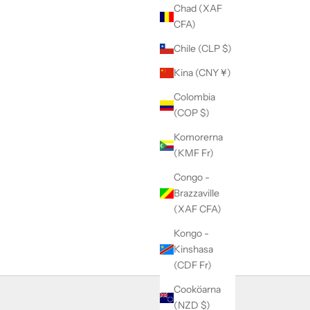
Chad (XAF
CFA)
Chile (CLP $)
Kina (CNY ¥)
Colombia
(COP $)
Komorerna
(KMF Fr)
Congo -
Brazzaville
(XAF CFA)
Kongo -
Kinshasa
(CDF Fr)
Cooköarna
(NZD $)