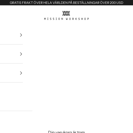
GRATIS FRAKT ÖVER HELA VÄRLDEN PÅ BESTÄLLNINGAR ÖVER 200 USD
MISSION WORKSHOP
Din varukorg är tom