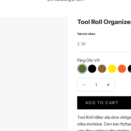
Tool Roll Organize
Teknisk väska
Sale price
$ 39
Färg:
Oliv VX
Oliv VX
Svart VX
Coyote VX
Gul VX
Oran
Minska kvantitet
Increase Produc
ADD TO CART
Tool Roll håller alla dina vik
olika storlekar. Den kan flytta
upp dina verktyg eller dagliga 