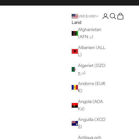
Öppna kontosida
Öppen sökning
Öppen vag
USD $ USD
Land
Afghanistan
(AFN ؋)
Albanien (ALL
L)
Algeriet (DZD
د.ج)
Andorra (EUR
€)
Angola (AOA
Kz)
Anguilla (XCD
$)
Antigua och