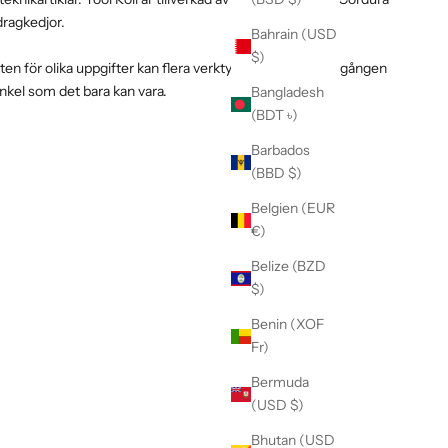
ragkedjor.
Bahrain (USD
$)
ten för olika uppgifter kan flera verktygsrullar göra övergången
 enkel som det bara kan vara.
Bangladesh
(BDT ৳)
Barbados
(BBD $)
Belgien (EUR
€)
Belize (BZD
$)
Benin (XOF
Fr)
Bermuda
(USD $)
Bhutan (USD