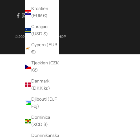
,
Kroatien
s
(EUR €)
p
e
Curaçao
c
(USD $)
© 2026 - MISSION WORKSHOP
i
Cypern (EUR
a
€)
l
e
Tjeckien (CZK
v
Kč)
e
Danmark
n
(DKK kr.)
t
s
Djibouti (DJF
,
Fdj)
a
Dominica
n
(XCD $)
d
p
Dominikanska
r