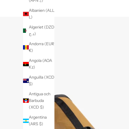
(AFN ؋)
Albanien (ALL
L)
Algeriet (DZD
د.ج)
Andorra (EUR
€)
Angola (AOA
Kz)
Anguilla (XCD
$)
Antigua och
Barbuda
(XCD $)
Argentina
(ARS $)