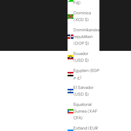
Fdj)
Dominica
(XCD $)
Dominikanska
republiken
(DOP $)
Ecuador
(USD $)
Egypten (EGP
ج.م)
El Salvador
(USD $)
Equatorial
Guinea (XAF
CFA)
Estland (EUR