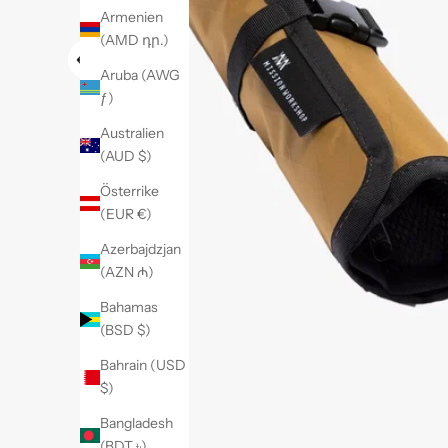
Armenien
(AMD դր.)
Aruba (AWG
ƒ)
Australien
(AUD $)
Österrike
(EUR €)
Azerbajdzjan
(AZN ₼)
Bahamas
(BSD $)
Bahrain (USD
$)
Bangladesh
(BDT ৳)