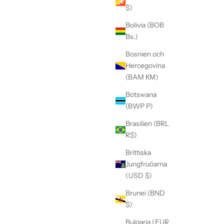
$)
Bolivia (BOB
Bs.)
Bosnien och
Hercegovina
(BAM КМ)
Botswana
(BWP P)
Brasilien (BRL
R$)
Brittiska
Jungfruöarna
(USD $)
Brunei (BND
$)
Bulgaria (EUR