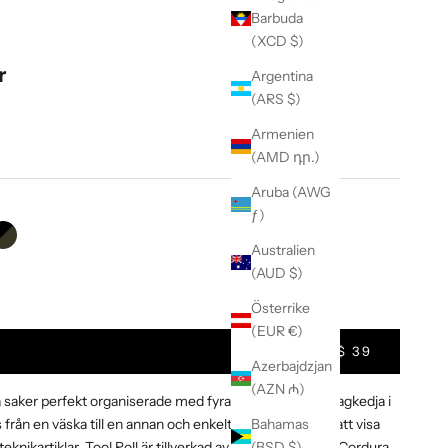
Barbuda
(XCD $)
r
Argentina
(ARS $)
Armenien
(AMD դր.)
Aruba (AWG
ƒ)
ge VX
Svart kamouflage
Australien
(AUD $)
t Quantity
Österrike
(EUR €)
$ 39
Azerbajdzjan
(AZN ₼)
tiga saker perfekt organiserade med fyra nätfickor med dragkedja i
s från en väska till en annan och enkelt öppnas platt för att visa
Bahamas
teknikartiklar. Tool Roll är tillverkad av XPAC VX21 eller Cordura
(BSD $)