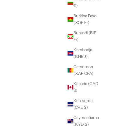
€)
Burkina Faso
(XOF Fr)
Burundi (BIF
Fr)
Kambodja
(KHR ៛)
Cameroon
(XAF CFA)
Kanada (CAD
$)
Kap Verde
(CVE $)
Caymanöarna
(KYD $)