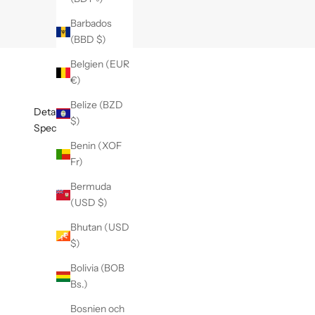
Barbados
(BBD $)
Belgien (EUR
€)
Belize (BZD
Detaljer
$)
Specifikationer
N
Benin (XOF
Fr)
y
h
Bermuda
(USD $)
e
Bhutan (USD
t
$)
s
Bolivia (BOB
b
Bs.)
r
Bosnien och