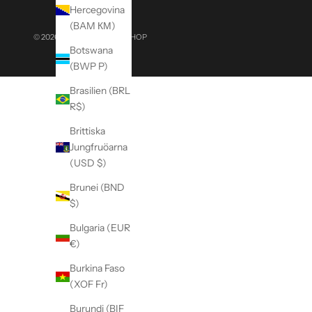
e
Hercegovina
c
(BAM КМ)
© 2026 - MISSION WORKSHOP
i
Botswana
a
(BWP P)
l
e
Brasilien (BRL
v
R$)
e
Brittiska
n
Jungfruöarna
t
(USD $)
s
,
Brunei (BND
a
$)
n
Bulgaria (EUR
d
€)
p
r
Burkina Faso
o
(XOF Fr)
m
Burundi (BIF