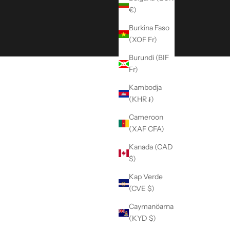
€)
Burkina Faso
(XOF Fr)
Burundi (BIF
Fr)
Kambodja
(KHR ៛)
Cameroon
(XAF CFA)
Kanada (CAD
$)
Kap Verde
(CVE $)
Caymanöarna
(KYD $)