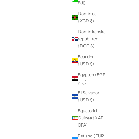
Fdj)
Dominica
(XCD $)
Dominikanska
republiken
(DOP $)
Ecuador
(USD $)
Egypten (EGP
ج.م)
El Salvador
(USD $)
Equatorial
Guinea (XAF
CFA)
Estland (EUR