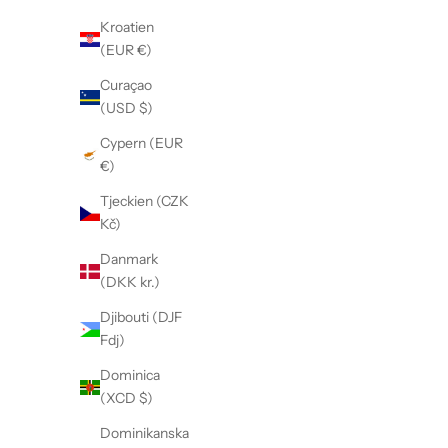
Kroatien
(EUR €)
Curaçao
(USD $)
Cypern (EUR
€)
Tjeckien (CZK
Kč)
Danmark
(DKK kr.)
Djibouti (DJF
Fdj)
Dominica
(XCD $)
Dominikanska