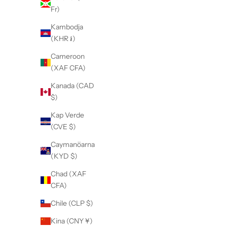
o
Fr)
t
i
Kambodja
o
(KHR ៛)
n
Cameroon
s
(XAF CFA)
.
Kanada (CAD
$)
PRENUMERERA
Kap Verde
(CVE $)
Caymanöarna
(KYD $)
Chad (XAF
CFA)
Chile (CLP $)
Kina (CNY ¥)