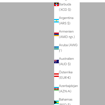
vinnor
Barbuda
(XCD $)
Argentina
(ARS $)
Armenien
(AMD դր.)
Aruba (AWG
ƒ)
Australien
(AUD $)
Österrike
(EUR €)
Azerbajdzjan
(AZN ₼)
Bahamas
(BSD $)