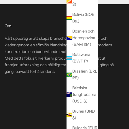
$)
Bolivia (BOB
Bs.)
Om
Bosnien och
Hercegovina
Vårt uppdrag är att skapa branschdefinierande väskor och
(BAM КМ)
kläder genom en sömlös blandning av tidlös design, modern
konstruktion och banbrytande material.
Botswana
Med detta fokus tillverkar vi produkter som håller livet ut,
(BWP P)
främjar utforskning och pålitligt tar dig ut och tillbaka, gång på
Brasilien (BRL
gång, oavsett förhållandena.
R$)
Brittiska
Jungfruöarna
(USD $)
Brunei (BND
$)
Bulgaria (EUR