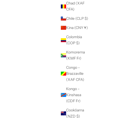
Chad (XAF
CFA)
Chile (CLP $)
Kina (CNY ¥)
Colombia
(COP $)
Komorerna
(KMF Fr)
Congo -
Brazzaville
(XAF CFA)
Kongo -
Kinshasa
(CDF Fr)
Cooköarna
(NZD $)