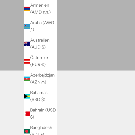
w
Armenien
s
(AMD դր.)
l
Aruba (AWG
e
ƒ)
t
t
Australien
e
(AUD $)
r
Österrike
t
(EUR €)
o
h
Azerbajdzjan
e
(AZN ₼)
a
Bahamas
r
(BSD $)
a
b
Bahrain (USD
o
$)
u
Bangladesh
t
(BDT ৳)