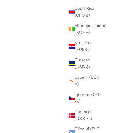
Costa Rica
(CRC ₡)
Elfenbenskusten
(XOF Fr)
Kroatien
(EUR €)
Curaçao
(USD $)
Cypern (EUR
€)
Tjeckien (CZK
Kč)
Danmark
(DKK kr.)
Djibouti (DJF