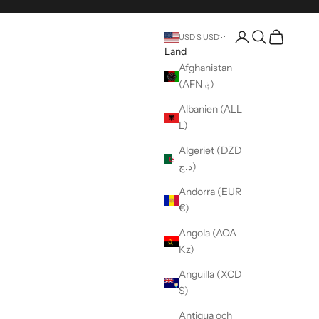
Öppna kontosida
Öppen sökning
Öppen vag
USD $ USD
Land
Afghanistan
(AFN ؋)
Albanien (ALL
L)
Algeriet (DZD
د.ج)
Andorra (EUR
€)
Angola (AOA
Kz)
Anguilla (XCD
$)
Antigua och