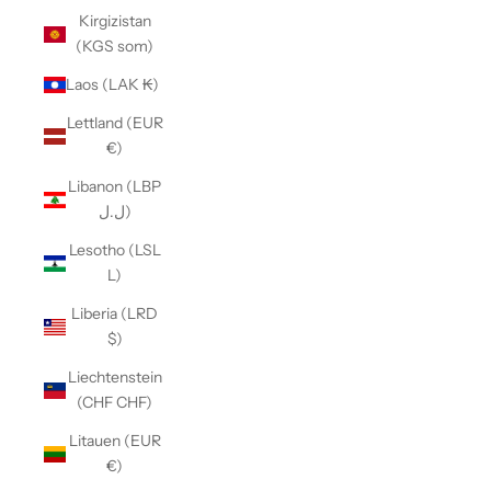
Kirgizistan
(KGS som)
Laos (LAK ₭)
Lettland (EUR
€)
Libanon (LBP
ل.ل)
Lesotho (LSL
L)
Liberia (LRD
$)
Liechtenstein
(CHF CHF)
Litauen (EUR
€)