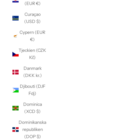
(EUR €)
Curaçao
(USD $)
Cypern (EUR
€)
Tjeckien (CZK
Kč)
Danmark
(DKK kr.)
Djibouti (DJF
Fdj)
Dominica
(XCD $)
Dominikanska
republiken
(DOP $)