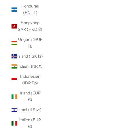
Honduras
(HNL L)
Hongkong
SAR (HKD $)
Ungern (HUF
Ft)
Island (ISK kr)
Indien (INR ₹)
Indonesien
(IDR Rp)
Irland (EUR
€)
Israel (ILS ₪)
Italien (EUR
€)