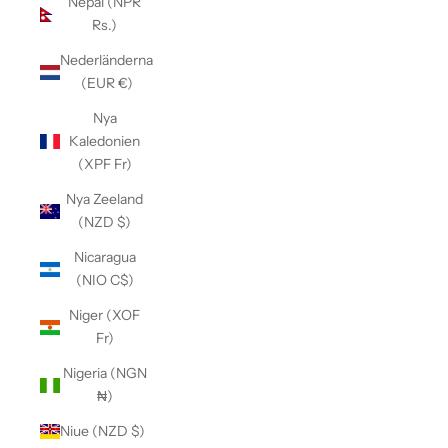
Nepal (NPR
Rs.)
Nederländerna
(EUR €)
Nya
Kaledonien
(XPF Fr)
Nya Zeeland
(NZD $)
Nicaragua
(NIO C$)
Niger (XOF
Fr)
Nigeria (NGN
₦)
Niue (NZD $)