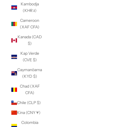
Kambodja
(KHR ៛)
Cameroon
(XAF CFA)
Kanada (CAD
$)
Kap Verde
(CVE $)
Caymanöarna
(KYD $)
Chad (XAF
CFA)
Chile (CLP $)
Kina (CNY ¥)
Colombia