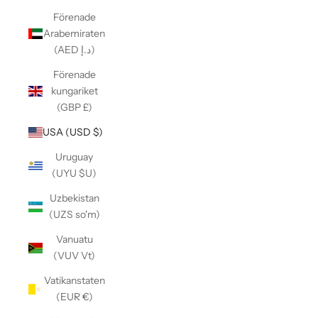
Förenade
Arabemiraten
(AED د.إ)
Förenade
kungariket
(GBP £)
USA (USD $)
Uruguay
(UYU $U)
Uzbekistan
(UZS so'm)
Vanuatu
(VUV Vt)
Vatikanstaten
(EUR €)