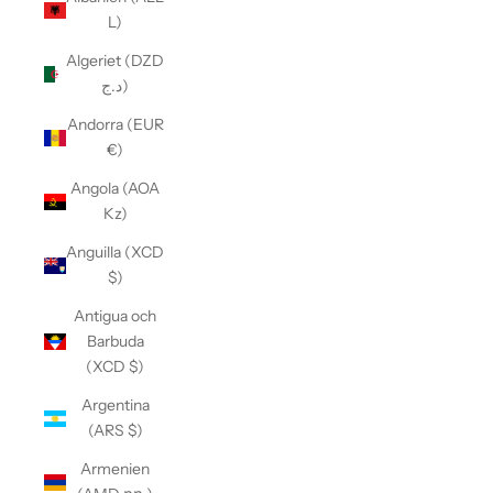
L)
Algeriet (DZD
د.ج)
Andorra (EUR
€)
Angola (AOA
Kz)
Anguilla (XCD
$)
Antigua och
Barbuda
(XCD $)
Argentina
(ARS $)
Armenien