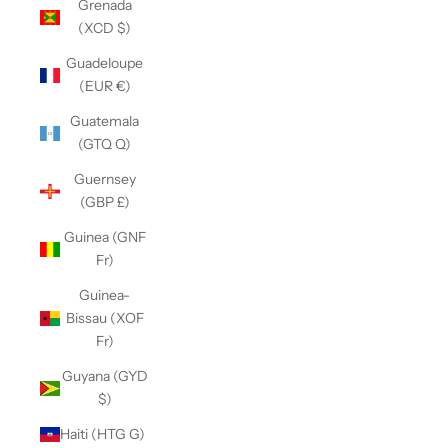
Grenada
(XCD $)
Guadeloupe
(EUR €)
Guatemala
(GTQ Q)
Guernsey
(GBP £)
Guinea (GNF
Fr)
Guinea-
Bissau (XOF
Fr)
Guyana (GYD
$)
Haiti (HTG G)