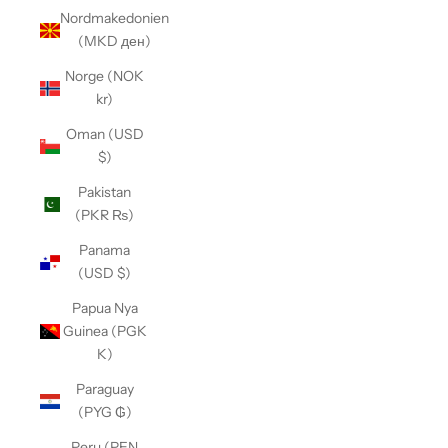
Nordmakedonien
(MKD ден)
Norge (NOK
kr)
Oman (USD
$)
Pakistan
(PKR ₨)
Panama
(USD $)
Papua Nya
Guinea (PGK
K)
Paraguay
(PYG ₲)
Peru (PEN