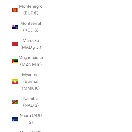
Montenegro
(EUR €)
Montserrat
(XCD $)
Marocko
(MAD د.م.)
Moçambique
(MZN MTn)
Myanmar
(Burma)
(MMK K)
Namibia
(NAD $)
Nauru (AUD
$)