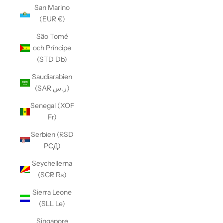
San Marino
(EUR €)
São Tomé
och Príncipe
(STD Db)
Saudiarabien
(SAR ر.س)
Senegal (XOF
Fr)
Serbien (RSD
РСД)
Seychellerna
(SCR ₨)
Sierra Leone
(SLL Le)
Singapore