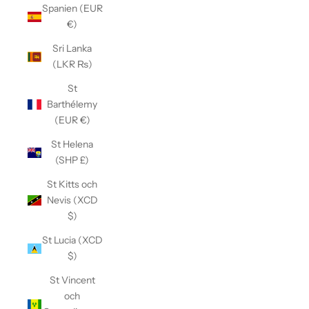
Spanien (EUR
€)
Sri Lanka
(LKR ₨)
St
Barthélemy
(EUR €)
St Helena
(SHP £)
St Kitts och
Nevis (XCD
$)
St Lucia (XCD
$)
St Vincent
och