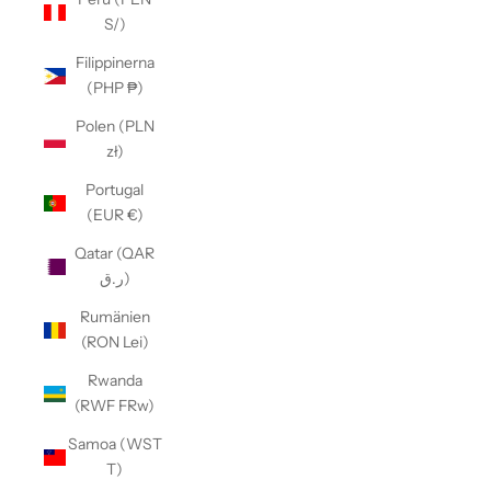
S/)
Filippinerna
(PHP ₱)
Polen (PLN
zł)
Portugal
(EUR €)
Qatar (QAR
ر.ق)
Rumänien
(RON Lei)
Rwanda
(RWF FRw)
Samoa (WST
T)