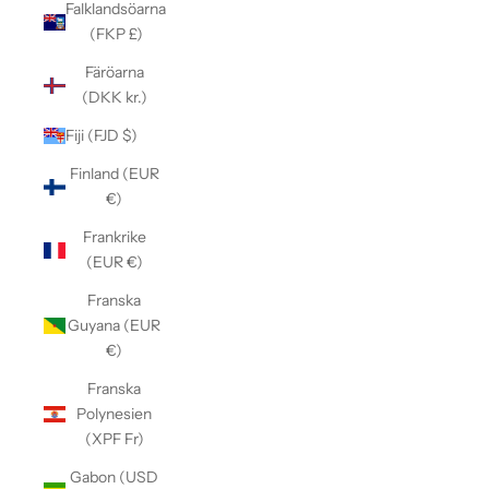
Falklandsöarna
(FKP £)
Färöarna
(DKK kr.)
Fiji (FJD $)
Finland (EUR
€)
Frankrike
(EUR €)
Franska
Guyana (EUR
€)
Franska
Polynesien
(XPF Fr)
Gabon (USD