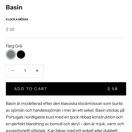
Basin
KLOCKA MÖSSA
Sale price
$ 58
Färg:
Grå
Grå
Svart
Minska kvantitet
Increase Product Quantity
ADD TO CART
$ 58
Basin är modellerad efter den klassiska klockmössan som burits
av sjömän och handelssjömän i mer än ett sekel. Basin stickas på
Portugals nordligaste kust med en tjock ribbad konstruktion och
en perfekt blandning av bomull och akryl - den är mjuk, varm och
exceptionellt slitstark. Kan bäras med ett enkelt eller dubbelt