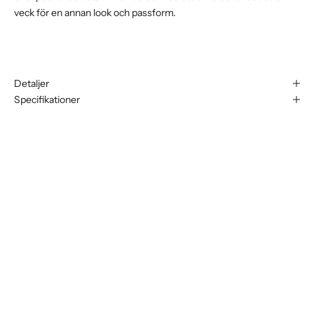
veck för en annan look och passform.
Detaljer
Specifikationer
N
y
h
e
t
s
b