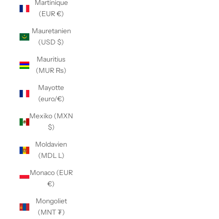
Martinique
(EUR €)
Mauretanien
(USD $)
Mauritius
(MUR ₨)
Mayotte
(euro/€)
Mexiko (MXN
$)
Moldavien
(MDL L)
Monaco (EUR
€)
Mongoliet
(MNT ₮)