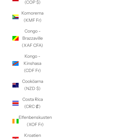
(COP $)
Komorerna
(KMF Fr)
Congo -
Brazzaville
(XAF CFA)
Kongo -
Kinshasa
(CDF Fr)
Cooköarna
(NZD $)
Costa Rica
(CRC ₡)
Elfenbenskusten
(XOF Fr)
Kroatien