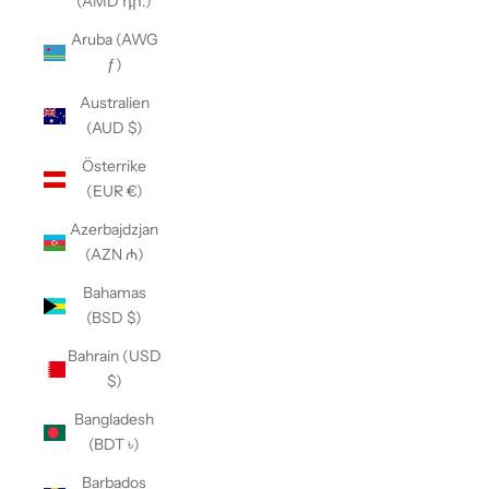
(AMD դր.)
Aruba (AWG
ƒ)
Australien
(AUD $)
Österrike
(EUR €)
Azerbajdzjan
(AZN ₼)
Bahamas
(BSD $)
Bahrain (USD
$)
Bangladesh
(BDT ৳)
Barbados