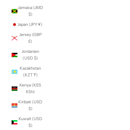
Jamaica (JMD
$)
Japan (JPY ¥)
Jersey (GBP
£)
Jordanien
(USD $)
Kazakhstan
(KZT ₸)
Kenya (KES
KSh)
Kiribati (USD
$)
Kuwait (USD
$)