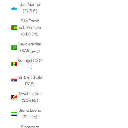
San Marino
(EUR €)
São Tomé
och Príncipe
(STD Db)
Saudiarabien
(SAR ر.س)
Senegal (XOF
Fr)
Serbien (RSD
РСД)
Seychellerna
(SCR ₨)
Sierra Leone
(SLL Le)
Singapore