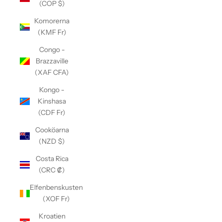
(COP $)
Komorerna
(KMF Fr)
Congo -
Brazzaville
(XAF CFA)
Kongo -
Kinshasa
(CDF Fr)
Cooköarna
(NZD $)
Costa Rica
(CRC ₡)
Elfenbenskusten
(XOF Fr)
Kroatien