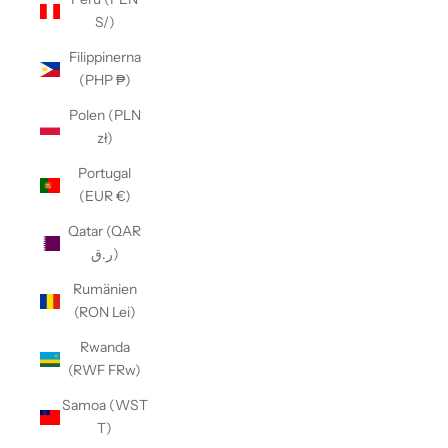
S/)
Filippinerna
(PHP ₱)
Polen (PLN
zł)
Portugal
(EUR €)
Qatar (QAR
ر.ق)
Rumänien
(RON Lei)
Rwanda
(RWF FRw)
Samoa (WST
T)