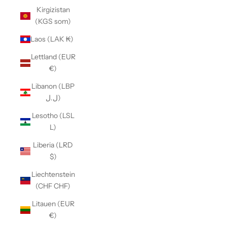
Kirgizistan
(KGS som)
Laos (LAK ₭)
Lettland (EUR
€)
Libanon (LBP
ل.ل)
Lesotho (LSL
L)
Liberia (LRD
$)
Liechtenstein
(CHF CHF)
Litauen (EUR
€)