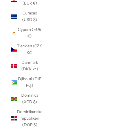
(EUR €)
Curaçao
(USD $)
Cypern (EUR
€)
Tjeckien (CZK
Kč)
Danmark
(DKK kr.)
Djibouti (DJF
Fdj)
Dominica
(XCD $)
Dominikanska
republiken
(DOP $)