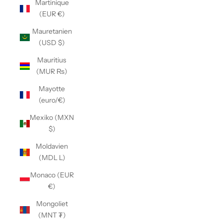
Martinique
(EUR €)
Mauretanien
(USD $)
Mauritius
(MUR ₨)
Mayotte
(euro/€)
Mexiko (MXN
$)
Moldavien
(MDL L)
Monaco (EUR
€)
Mongoliet
(MNT ₮)