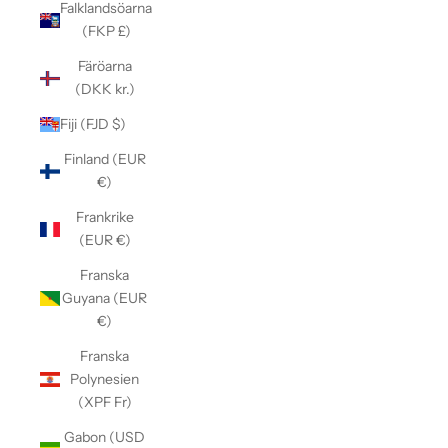
Falklandsöarna
(FKP £)
Färöarna
(DKK kr.)
Fiji (FJD $)
Finland (EUR
€)
Frankrike
(EUR €)
Franska
Guyana (EUR
€)
Franska
Polynesien
(XPF Fr)
Gabon (USD