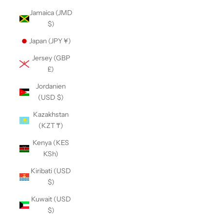
Jamaica (JMD
$)
Japan (JPY ¥)
Jersey (GBP
£)
Jordanien
(USD $)
Kazakhstan
(KZT ₸)
Kenya (KES
KSh)
Kiribati (USD
$)
Kuwait (USD
$)