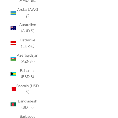
(AMD դր.)
Aruba (AWG
ƒ)
Australien
(AUD $)
Österrike
(EUR €)
Azerbajdzjan
(AZN ₼)
Bahamas
(BSD $)
Bahrain (USD
$)
Bangladesh
(BDT ৳)
Barbados