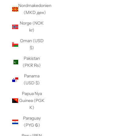
Nordmakedonien
(MKD ден)
Norge (NOK
kr)
Oman (USD
$)
Pakistan
(PKR ₨)
Panama
(USD $)
Papua Nya
Guinea (PGK
K)
Paraguay
(PYG ₲)
Peru (PEN