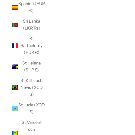
Spanien (EUR
€)
Sri Lanka
(LKR ₨)
St
Barthélemy
(EUR €)
St Helena
(SHP £)
St Kitts och
Nevis (XCD
$)
St Lucia (XCD
$)
St Vincent
och