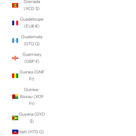
Grenada
(XCD $)
Guadeloupe
(EUR €)
Guatemala
(GTQ Q)
Guernsey
(GBP £)
Guinea (GNF
Fr)
Guinea-
Bissau (XOF
Fr)
Guyana (GYD
$)
Haiti (HTG G)