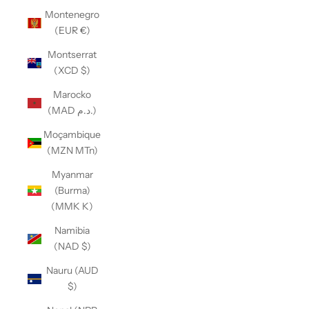
Montenegro
(EUR €)
Montserrat
(XCD $)
Marocko
(MAD د.م.)
Moçambique
(MZN MTn)
Myanmar
(Burma)
(MMK K)
Namibia
(NAD $)
Nauru (AUD
$)