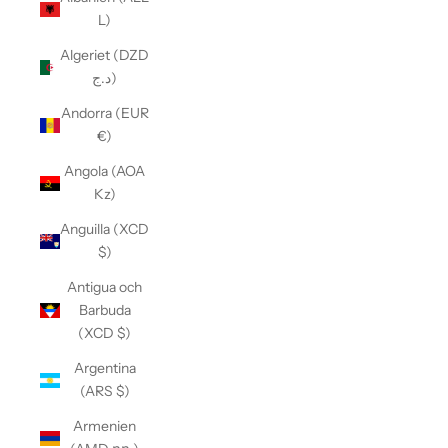
L)
Algeriet (DZD
د.ج)
Andorra (EUR
€)
Angola (AOA
Kz)
Anguilla (XCD
$)
Antigua och
Barbuda
(XCD $)
Argentina
(ARS $)
Armenien