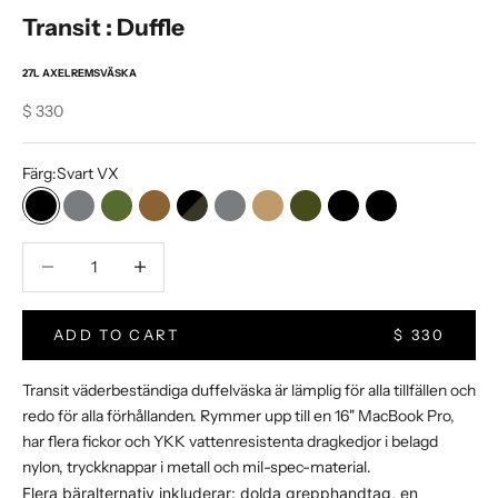
Transit : Duffle
27L AXELREMSVÄSKA
Sale price
$ 330
Färg:
Svart VX
Svart VX
Grå VX
Oliv VX
Coyote VX
Svart kamouflage
Grå HT
Brun vaxad canvas
Olivfärgad vaxad canvas
Svart vaxad canvas
Svart HT
Minska kvantitet
Increase Product Quantity
ADD TO CART
$ 330
Transit väderbeständiga duffelväska är lämplig för alla tillfällen och
redo för alla förhållanden. Rymmer upp till en 16" MacBook Pro,
har flera fickor och YKK vattenresistenta dragkedjor i belagd
nylon, tryckknappar i metall och mil-spec-material.
Flera bäralternativ inkluderar: dolda grepphandtag, en