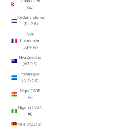
Nepal (NPR
Rs.)
Nederländerna
(EUR €)
Nya
Kaledonien
(XPF Fr)
Nya Zeeland
(NZD $)
Nicaragua
(NIO C$)
Niger (XOF
Fr)
Nigeria (NGN
₦)
Niue (NZD $)