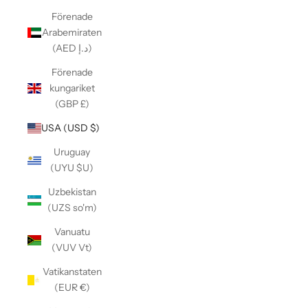
Förenade
Arabemiraten
(AED د.إ)
Förenade
kungariket
(GBP £)
USA (USD $)
Uruguay
(UYU $U)
Uzbekistan
(UZS so'm)
Vanuatu
(VUV Vt)
Vatikanstaten
(EUR €)