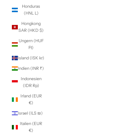
Honduras
(HNL L)
Hongkong
SAR (HKD $)
Ungern (HUF
Ft)
Island (ISK kr)
Indien (INR ₹)
Indonesien
(IDR Rp)
Irland (EUR
€)
Israel (ILS ₪)
Italien (EUR
€)