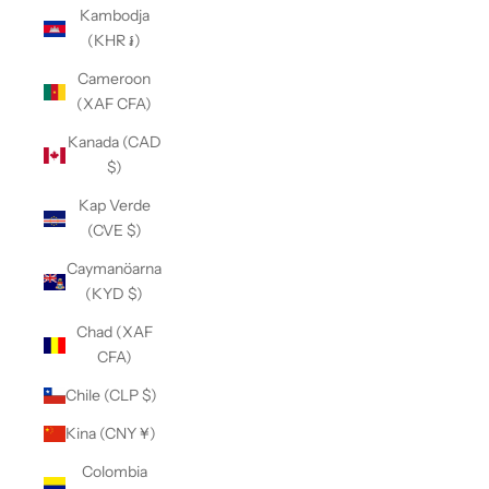
Kambodja
(KHR ៛)
Cameroon
(XAF CFA)
Kanada (CAD
$)
Kap Verde
(CVE $)
Caymanöarna
(KYD $)
Chad (XAF
CFA)
Chile (CLP $)
Kina (CNY ¥)
Colombia