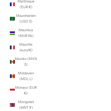
Martinique
(EUR €)
Mauretanien
(USD $)
Mauritius
(MUR ₨)
Mayotte
(euro/€)
Mexiko (MXN
$)
Moldavien
(MDL L)
Monaco (EUR
€)
Mongoliet
(MNT ₮)