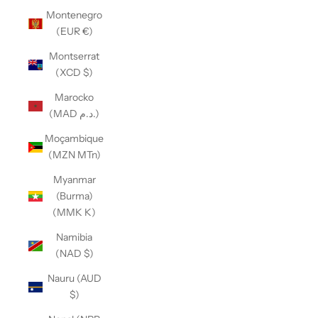
Montenegro
(EUR €)
Montserrat
(XCD $)
Marocko
(MAD د.م.)
Moçambique
(MZN MTn)
Myanmar
(Burma)
(MMK K)
Namibia
(NAD $)
Nauru (AUD
$)