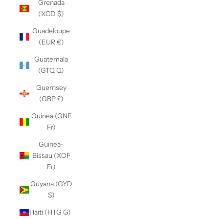
Grenada
(XCD $)
Guadeloupe
(EUR €)
Guatemala
(GTQ Q)
Guernsey
(GBP £)
Guinea (GNF
Fr)
Guinea-
Bissau (XOF
Fr)
Guyana (GYD
$)
Haiti (HTG G)