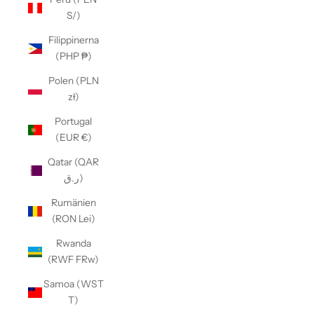
S/)
Filippinerna
(PHP ₱)
Polen (PLN
zł)
Portugal
(EUR €)
Qatar (QAR
ر.ق)
Rumänien
(RON Lei)
Rwanda
(RWF FRw)
Samoa (WST
T)