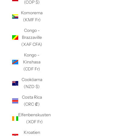
(COP $)
Komorerna
(KMF Fr)
Congo -
Brazzaville
(XAF CFA)
Kongo -
Kinshasa
(CDF Fr)
Cooköarna
(NZD $)
Costa Rica
(CRC ₡)
Elfenbenskusten
(XOF Fr)
Kroatien