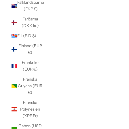
Falklandsöarna
(FKP £)
Färöarna
(DKK kr.)
Fiji (FJD $)
Finland (EUR
€)
Frankrike
(EUR €)
Franska
Guyana (EUR
€)
Franska
Polynesien
(XPF Fr)
Gabon (USD