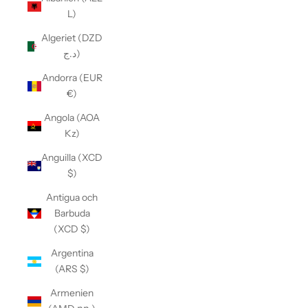
L)
Algeriet (DZD
د.ج)
Andorra (EUR
€)
Angola (AOA
Kz)
Anguilla (XCD
$)
Antigua och
Barbuda
(XCD $)
Argentina
(ARS $)
Armenien