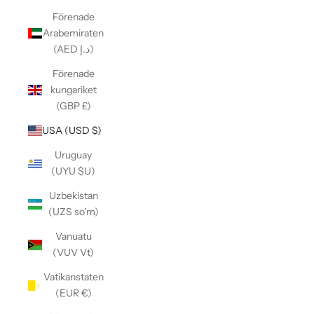
Förenade
Arabemiraten
(AED د.إ)
Förenade
kungariket
(GBP £)
USA (USD $)
Uruguay
(UYU $U)
Uzbekistan
(UZS so'm)
Vanuatu
(VUV Vt)
Vatikanstaten
(EUR €)