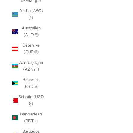
(AMD դր.)
Aruba (AWG
ƒ)
Australien
(AUD $)
Österrike
(EUR €)
Azerbajdzjan
(AZN ₼)
Bahamas
(BSD $)
Bahrain (USD
$)
Bangladesh
(BDT ৳)
Barbados