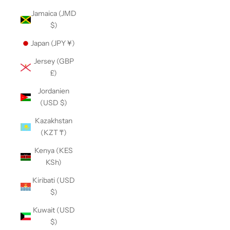
Jamaica (JMD
$)
Japan (JPY ¥)
Jersey (GBP
£)
Jordanien
(USD $)
Kazakhstan
(KZT ₸)
Kenya (KES
KSh)
Kiribati (USD
$)
Kuwait (USD
$)