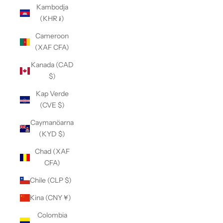
Kambodja
(KHR ៛)
Cameroon
(XAF CFA)
Kanada (CAD
$)
Kap Verde
(CVE $)
Caymanöarna
(KYD $)
Chad (XAF
CFA)
Chile (CLP $)
Kina (CNY ¥)
Colombia