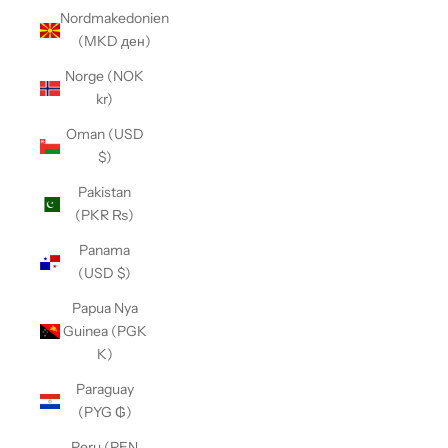
Nordmakedonien
(MKD ден)
Norge (NOK
kr)
Oman (USD
$)
Pakistan
(PKR ₨)
Panama
(USD $)
Papua Nya
Guinea (PGK
K)
Paraguay
(PYG ₲)
Peru (PEN