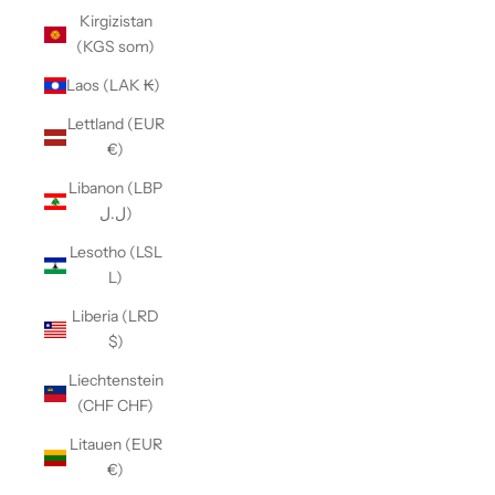
Kirgizistan
(KGS som)
Laos (LAK ₭)
Lettland (EUR
€)
Libanon (LBP
ل.ل)
Lesotho (LSL
L)
Liberia (LRD
$)
Liechtenstein
(CHF CHF)
Litauen (EUR
€)