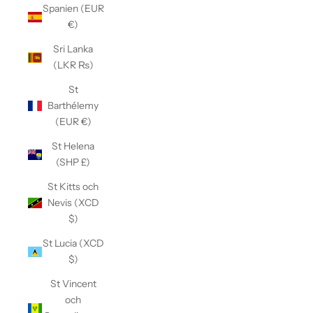
Spanien (EUR
€)
Sri Lanka
(LKR ₨)
St
Barthélemy
(EUR €)
St Helena
(SHP £)
St Kitts och
Nevis (XCD
$)
St Lucia (XCD
$)
St Vincent
och