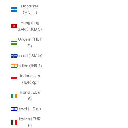
Honduras
(HNL L)
Hongkong
SAR (HKD $)
Ungern (HUF
Ft)
Island (ISK kr)
Indien (INR ₹)
Indonesien
(IDR Rp)
Irland (EUR
€)
Israel (ILS ₪)
Italien (EUR
€)