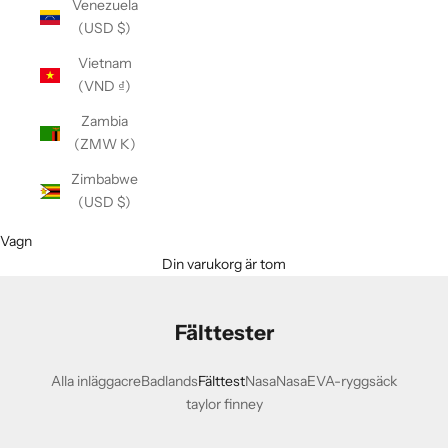
Venezuela
(USD $)
Vietnam
(VND ₫)
Zambia
(ZMW K)
Zimbabwe
(USD $)
Vagn
Din varukorg är tom
Fälttester
Alla inlägg
acre
Badlands
Fälttest
Nasa
NasaEVA-ryggsäck
taylor finney