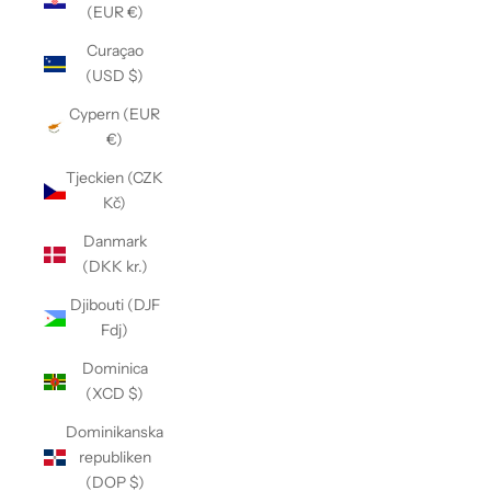
(EUR €)
Curaçao
(USD $)
Cypern (EUR
€)
Tjeckien (CZK
Kč)
Danmark
(DKK kr.)
Djibouti (DJF
Fdj)
Dominica
(XCD $)
Dominikanska
republiken
(DOP $)