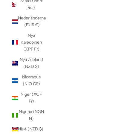
Nepal (NPR
Rs.)
Nederländerna
(EUR €)
Nya
Kaledonien
(XPF Fr)
Nya Zeeland
(NZD $)
Nicaragua
(NIO C$)
Niger (XOF
Fr)
Nigeria (NGN
₦)
Niue (NZD $)