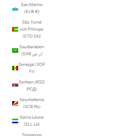
San Marino
(EUR €)
São Tomé
och Príncipe
(STD Db)
Saudiarabien
(SAR ر.س)
Senegal (XOF
Fr)
Serbien (RSD
РСД)
Seychellerna
(SCR ₨)
Sierra Leone
(SLL Le)
Singapore